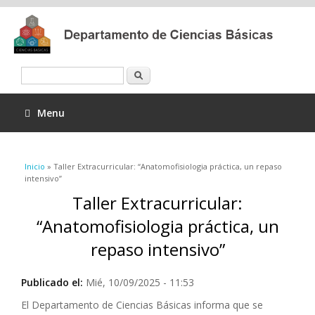
Buscar
Menu
Se encuentra usted aquí
Inicio
» Taller Extracurricular: “Anatomofisiologia práctica, un repaso
intensivo”
Taller Extracurricular:
“Anatomofisiologia práctica, un
repaso intensivo”
Publicado el:
Mié, 10/09/2025 - 11:53
El Departamento de Ciencias Básicas informa que se