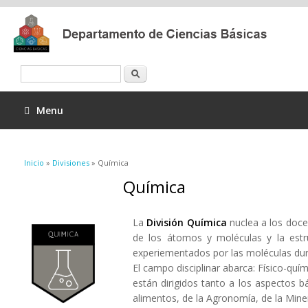
Buscar
Menu
Se encuentra usted aquí
Inicio
»
Divisiones
» Química
Química
La
División Química
nuclea a los docen
de los átomos y moléculas y la estr
experiementados por las moléculas dura
El campo disciplinar abarca: Físico-quí
están dirigidos tanto a los aspectos b
alimentos, de la Agronomía, de la Miner