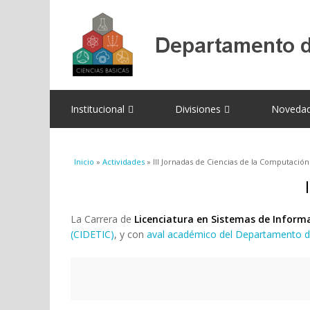
Institucional
Divisiones
Noveda
Se encuentra usted aquí
Inicio
»
Actividades
» III Jornadas de Ciencias de la Computación
La Carrera de
Licenciatura en Sistemas de Inform
(CIDETIC)
, y con
aval académico del Departamento d