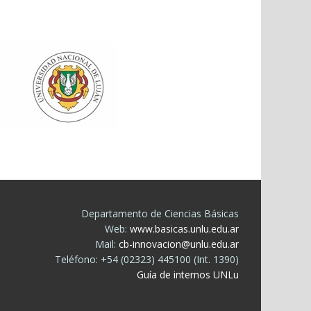
Departamento de Ciencias Básicas
Web:
www.basicas.unlu.edu.ar
Mail:
cb-innovacion@unlu.edu.ar
Teléfono: +54 (02323) 445100 (Int. 1390)
Guía de internos UNLu